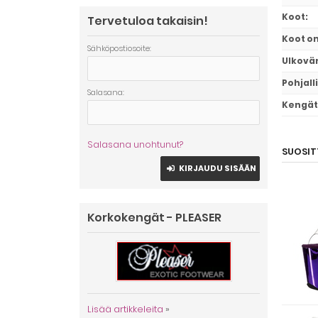
Koot
:
Tervetuloa takaisin!
Koot o
Sähköpostiosoite:
Ulkovär
Pohjall
Salasana:
Kengät 
Salasana unohtunut?
SUOSIT
KIRJAUDU SISÄÄN
Korkokengät - PLEASER
Lisää artikkeleita
»