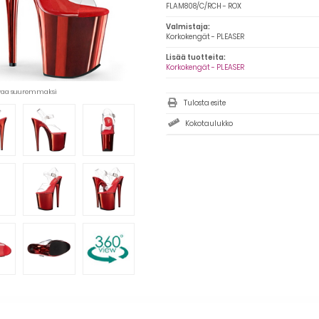
FLAM808/C/RCH - ROX
Valmistaja:
Korkokengät - PLEASER
Lisää tuotteita:
Korkokengät - PLEASER
uvaa suuremmaksi
Tulosta esite
Kokotaulukko