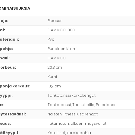
MINAISUUKSIA
taja
:
Pleaser
mi
:
FLAMINGO-808
ateriaali
:
Pvc
pohja
:
Punainen Kromi
alli
:
FLAMINGO
korkeus
:
20,3 cm
Kumi
pohja korkeus
:
10,2 cm
yyppi
:
Tankotanssi korkokengät
us
:
Tankotanssi, Tanssiijoille, Poledance
äytettäväksi
:
Naisten Fitness Kisakengät
suus
:
liukumaton, alkaen Yhdysvallat
ää tyypit
:
Korolliset, korokepohja