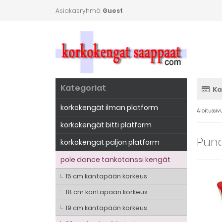
Asiakasryhmä:
Guest
Kategoriat
Ka
korkokengät ilman platform
Aloitussiv
korkokengät bitti platform
Puna
korkokengät paljon platform
pole dance tankotanssi kengät
15 cm kantapään korkeus
18 cm kantapään korkeus
19 cm kantapään korkeus