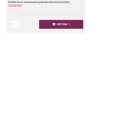
Kaikki koot saatavana päivämäärästä lukien:
22.04.2026
OSTAA