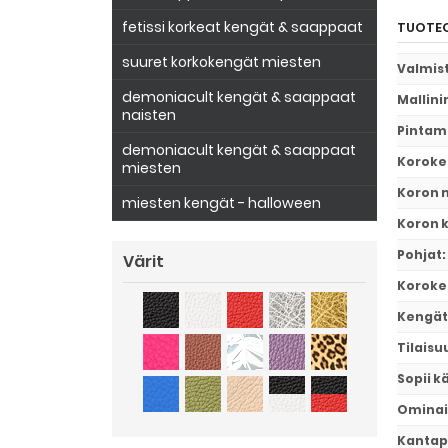
fetissi korkeat kengät & saappaat
TUOTEO
suuret korkokengät miesten
Valmis
demoniacult kengät & saappaat
Mallini
naisten
Pintam
demoniacult kengät & saappaat
Koroke
miesten
Koron m
miesten kengät - halloween
Koron 
Pohjat
:
Värit
Koroke
Kengät
Tilaisu
Sopii k
Ominai
Kantap