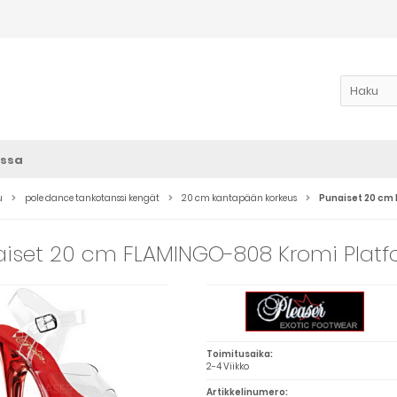
ssa
u
pole dance tankotanssi kengät
20 cm kantapään korkeus
Punaiset 20 cm
iset 20 cm FLAMINGO-808 Kromi Platf
Toimitusaika:
2-4 Viikko
Artikkelinumero: