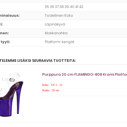
35 36 37 38 39 40 41 42
minaisuus
:
Todellinen Koko
i
:
Läpinäkyvä
inen
:
Mokkanahka
tyyli
:
Platform-kengät
TELEMME LISÄKSI SEURAAVIA TUOTTEITA:
Purppura 20 cm FLAMINGO-808 Kromi Platfo
Koko : US 5 - 12
Korko : 20 cm