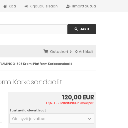
Koti
Kirjaudu sisään
Ilmoittautua
HAKU
Ostoskori
0
Artikkeli
 FLAMINGO-808 Kromi Platform Korkosandaalit
orm Korkosandaalit
120,00 EUR
+ 8,50 EUR Toimituskulut kenkäpari
Saatavilla olevat koot
Ole hyvä ja valitse