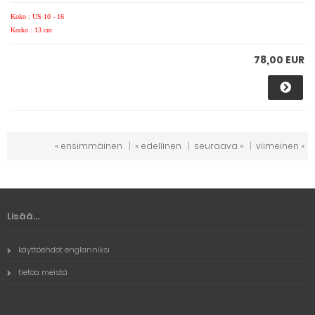
Koko : US 10 - 16
Korko : 13 cm
78,00 EUR
« ensimmäinen
|
« edellinen
|
seuraava »
|
viimeinen »
Lisää...
käyttöehdot englanniksi
tietoa meistä