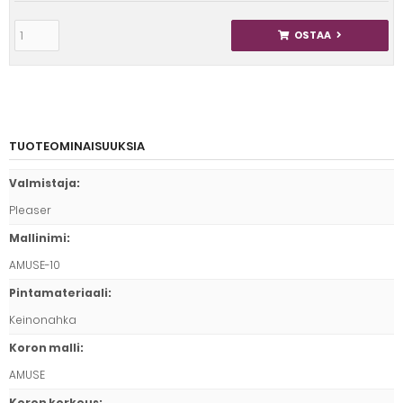
OSTAA
TUOTEOMINAISUUKSIA
Valmistaja
:
Pleaser
Mallinimi
:
AMUSE-10
Pintamateriaali
:
Keinonahka
Koron malli
:
AMUSE
Koron korkeus
: