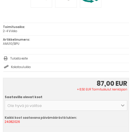
Toimitusaika:
2-4 Viikko
Artikkelinumero:
AMU10/BPU
Tulosta esite
Kokotaulukko
87,00 EUR
+ 8,50 EUR Toimituskulut kenkäpari
Saatavilla olevat koot
Ole hyvä ja valitse
Kaikki koot saatavana päivämäärästä lukien:
24.08.2026