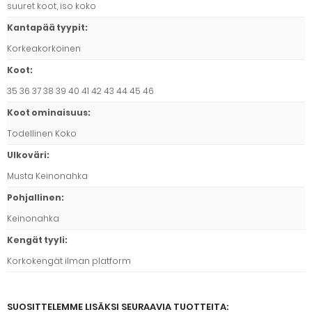
suuret koot, iso koko
Kantapää tyypit
:
Korkeakorkoinen
Koot
:
35 36 37 38 39 40 41 42 43 44 45 46
Koot ominaisuus
:
Todellinen Koko
Ulkoväri
:
Musta Keinonahka
Pohjallinen
:
Keinonahka
Kengät tyyli
:
Korkokengät ilman platform
SUOSITTELEMME LISÄKSI SEURAAVIA TUOTTEITA: