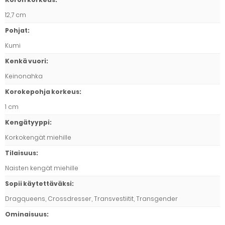
12,7 cm
Pohjat
:
Kumi
Kenkä vuori
:
Keinonahka
Korokepohja korkeus
:
1 cm
Kengätyyppi
:
Korkokengät miehille
Tilaisuus
:
Naisten kengät miehille
Sopii käytettäväksi
:
Dragqueens, Crossdresser, Transvestiitit, Transgender
Ominaisuus
: