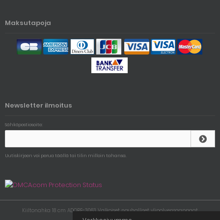
Maksutapoja
Newsletter ilmoitus
Sähköpostiosoite:
Uutiskirjeen voi perua täällä tai tilin milloin tahansa.
Kiiltonahka 18 cm ADORE-3063 Valkoiset nauhalliset ylipolvensaappaat