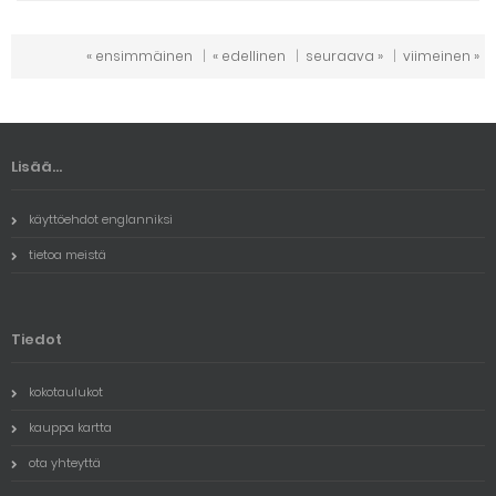
« ensimmäinen
|
« edellinen
|
seuraava »
|
viimeinen »
Lisää...
käyttöehdot englanniksi
tietoa meistä
Tiedot
kokotaulukot
kauppa kartta
ota yhteyttä