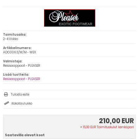
Toimitusaika:
2-4 Viikko
Artikkelinumero:
ADO3063/W/M - WEX
Valmistaja:
Reisisaappaat - PLEASER
Lisää tuotteita:
Reisisaappaat - PLEASER
Tulosta esite
Kokotaulukko
210,00 EUR
+ 15,00 EUR Toimituskulut kenkäpari
Saatavilla olevat koot