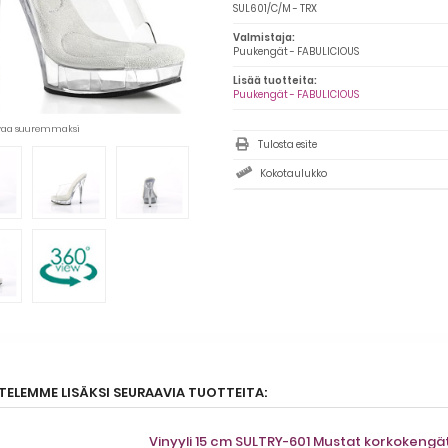
SUL601/C/M - TRX
Valmistaja:
Puukengät - FABULICIOUS
Lisää tuotteita:
Puukengät - FABULICIOUS
uvaa suuremmaksi
Tulosta esite
Kokotaulukko
TELEMME LISÄKSI SEURAAVIA TUOTTEITA:
Vinyyli 15 cm SULTRY-601 Mustat korkokeng