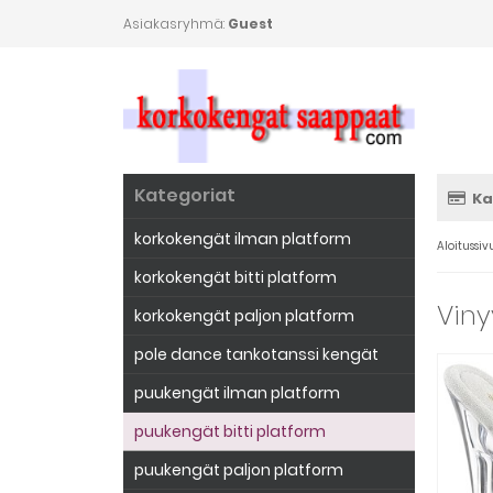
Asiakasryhmä:
Guest
Kategoriat
Ka
korkokengät ilman platform
Aloitussiv
korkokengät bitti platform
Viny
korkokengät paljon platform
pole dance tankotanssi kengät
puukengät ilman platform
puukengät bitti platform
puukengät paljon platform