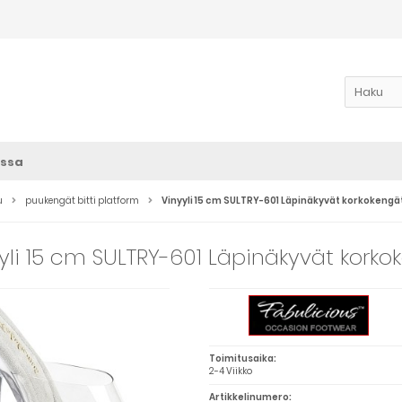
ssa
u
puukengät bitti platform
Vinyyli 15 cm SULTRY-601 Läpinäkyvät korkokeng
yli 15 cm SULTRY-601 Läpinäkyvät kork
Toimitusaika:
2-4 Viikko
Artikkelinumero: