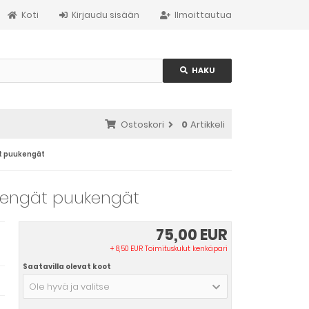
Koti
Kirjaudu sisään
Ilmoittautua
HAKU
Ostoskori
0
Artikkeli
ät puukengät
okengät puukengät
75,00 EUR
+ 8,50 EUR Toimituskulut kenkäpari
Saatavilla olevat koot
Ole hyvä ja valitse