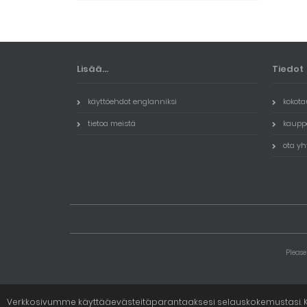
Lisää...
Tiedot
käyttöehdot englanniksi
kokota
tietoa meistä
kauppa
ota yh
Please
Verkkosivumme käyttääevästeitäparantaaksesi selauskokemustasi. K