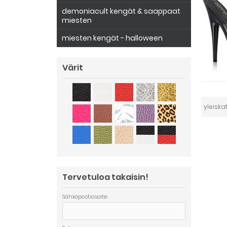
demoniacult kengät & saappaat
miesten
miesten kengät - halloween
Värit
yleiska
Tervetuloa takaisin!
Sähköpostiosoite: