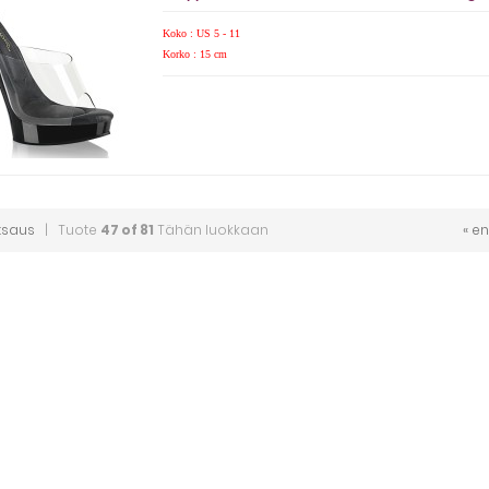
Koko : US 5 - 11
Korko : 15 cm
tsaus
| Tuote
47 of 81
Tähän luokkaan
« e