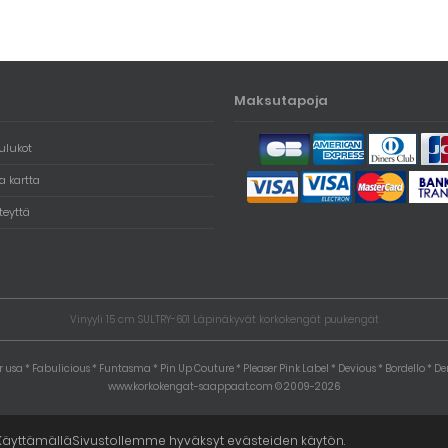
Maksutapoja
ulukot
 kartta
teyttä
Vinyyli 15 cm SULTRY-601 Läpinäkyvät korkokengät puukengät
r usa * Fabulicious * Funtasma * Pin Up Couture * Pleaser Pink Label * Devious * Bordello * 
www.korkokengat-saappaat.com © 2009-2026
äyttämälläSivustollemme hyväksyt evästeiden käytön.