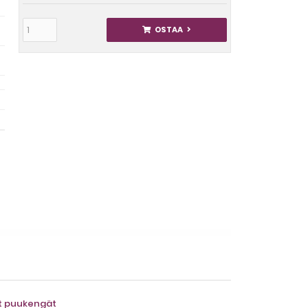
OSTAA
ät puukengät