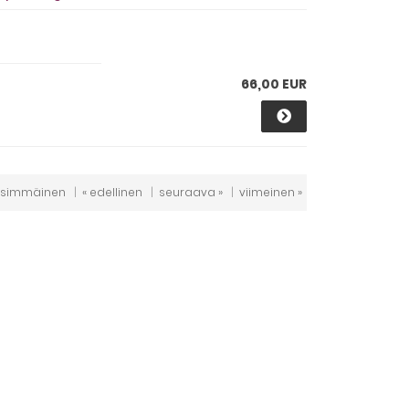
66,00 EUR
nsimmäinen
|
« edellinen
|
seuraava »
|
viimeinen »