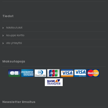
Tiedot
kokotaulukot
kauppa kartta
ota yhteyttä
Maksutapoja
Newsletter ilmoitus