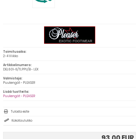
Toimitusaika:
2-4 Viikko
Artikkelinumero:
DEL601-6/TLPPU/B - LEX
Valmistaja:
Puukengät - PLEASER
Lisää tuotteita:
Puukengät - PLEASER
Tulosta esite
Kokotaulukko
93,00 EUR