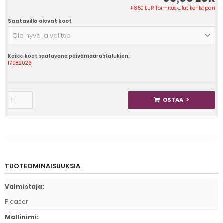
+ 8,50 EUR Toimituskulut kenkäpari
Saatavilla olevat koot
Ole hyvä ja valitse
Kaikki koot saatavana päivämäärästä lukien:
17.08.2026
OSTAA
TUOTEOMINAISUUKSIA
Valmistaja
:
Pleaser
Mallinimi
: