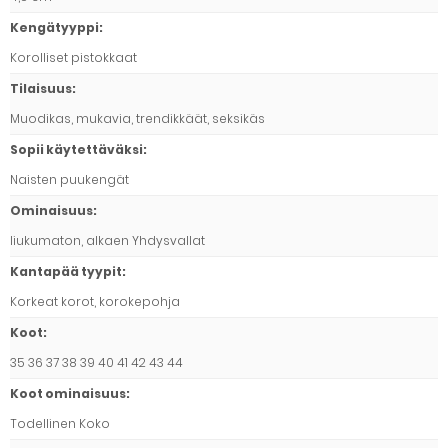
Kengätyyppi
:
Korolliset pistokkaat
Tilaisuus
:
Muodikas, mukavia, trendikkäät, seksikäs
Sopii käytettäväksi
:
Naisten puukengät
Ominaisuus
:
liukumaton, alkaen Yhdysvallat
Kantapää tyypit
:
Korkeat korot, korokepohja
Koot
:
35 36 37 38 39 40 41 42 43 44
Koot ominaisuus
:
Todellinen Koko