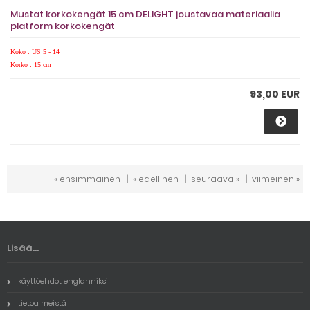
Mustat korkokengät 15 cm DELIGHT joustavaa materiaalia
platform korkokengät
Koko : US 5 - 14
Korko : 15 cm
93,00 EUR
« ensimmäinen
|
« edellinen
|
seuraava »
|
viimeinen »
Lisää...
käyttöehdot englanniksi
tietoa meistä