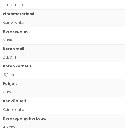
DELIGHT-601-6
Pintamateriaali
:
Keinonahka
Korokepohja
:
Musta
Koron malli
:
DELIGHT
Koron korkeus
:
15,2 cm
Pohjat
:
Kumi
Kenkä vuori
:
Keinonahka
Korokepohja korkeus
:
4,5 cm