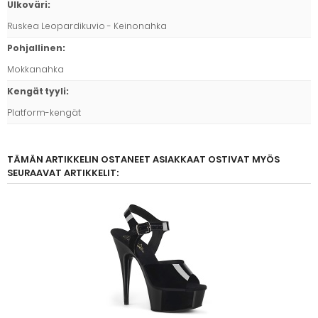
Ulkoväri
:
Ruskea Leopardikuvio - Keinonahka
Pohjallinen
:
Mokkanahka
Kengät tyyli
:
Platform-kengät
TÄMÄN ARTIKKELIN OSTANEET ASIAKKAAT OSTIVAT MYÖS
SEURAAVAT ARTIKKELIT: