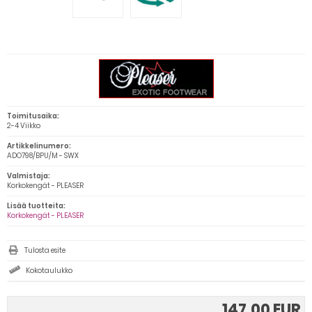
Toimitusaika:
2-4 Viikko
Artikkelinumero:
ADO798/BPU/M - SWX
Valmistaja:
Korkokengät - PLEASER
Lisää tuotteita:
Korkokengät - PLEASER
Tulosta esite
Kokotaulukko
147,00 EUR