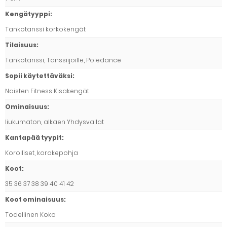
Kengätyyppi
:
Tankotanssi korkokengät
Tilaisuus
:
Tankotanssi, Tanssiijoille, Poledance
Sopii käytettäväksi
:
Naisten Fitness Kisakengät
Ominaisuus
:
liukumaton, alkaen Yhdysvallat
Kantapää tyypit
:
Korolliset, korokepohja
Koot
:
35 36 37 38 39 40 41 42
Koot ominaisuus
:
Todellinen Koko