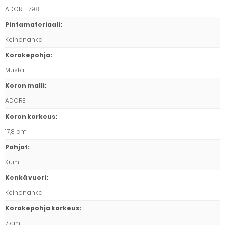
ADORE-798
Pintamateriaali
:
Keinonahka
Korokepohja
:
Musta
Koron malli
:
ADORE
Koron korkeus
:
17,8 cm
Pohjat
:
Kumi
Kenkä vuori
:
Keinonahka
Korokepohja korkeus
:
7 cm