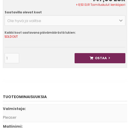
+ 8,50 EUR Toimituskulut kenkäpari
Saatavilla olevat koot
Ole hyvä ja valitse
Kaikki koot saatavana päivämäärästä lukien:
SOLD OUT
OSTAA
TUOTEOMINAISUUKSIA
Valmistaja
:
Pleaser
Mallinimi
: