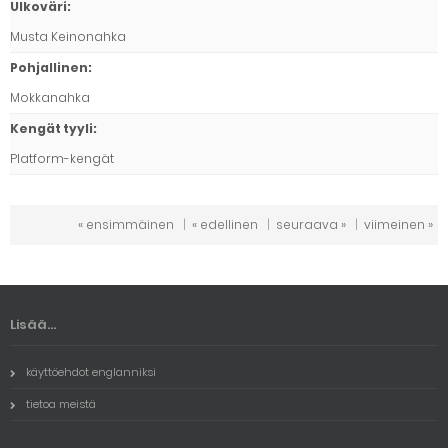
Ulkoväri
:
Musta Keinonahka
Pohjallinen
:
Mokkanahka
Kengät tyyli
:
Platform-kengät
« ensimmäinen
|
« edellinen
|
seuraava »
|
viimeinen »
Lisää...
käyttöehdot englanniksi
tietoa meistä