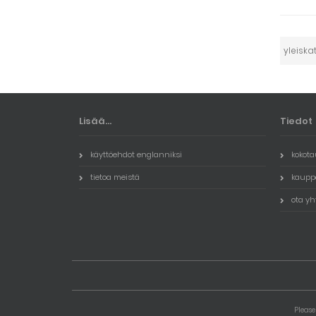
yleiska
Lisää...
Tiedot
käyttöehdot englanniksi
kokota
tietoa meistä
kauppa
ota yh
Please