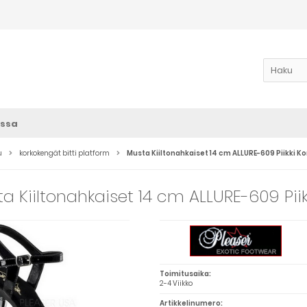
ssa
u
korkokengät bitti platform
Musta Kiiltonahkaiset 14 cm ALLURE-609 Piikki 
a Kiiltonahkaiset 14 cm ALLURE-609 Pii
Toimitusaika:
2-4 Viikko
Artikkelinumero: