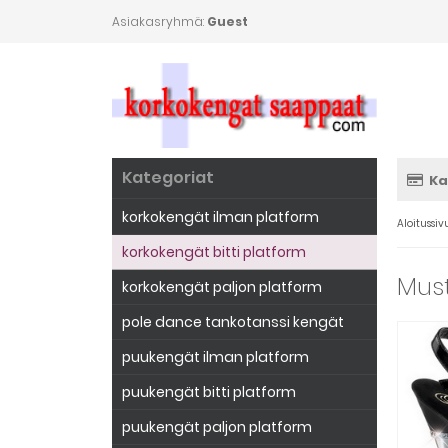
Asiakasryhmä:
Guest
Kategoriat
Ka
korkokengät ilman platform
Aloitussiv
korkokengät bitti platform
Must
korkokengät paljon platform
pole dance tankotanssi kengät
puukengät ilman platform
puukengät bitti platform
puukengät paljon platform