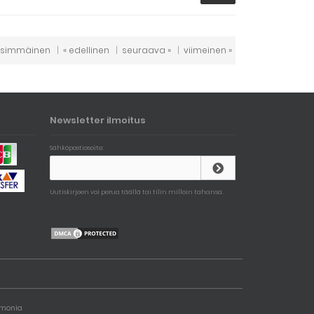
nsimmäinen
|
« edellinen
|
seuraava »
|
viimeinen »
Newsletter ilmoitus
Sähköpostiosoite:
Uutiskirjeen voi perua täällä tai tilin milloin tahansa.
Demonia