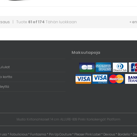
tsaus
| Tuote
61 of 174
Tähän luokkaan
« e
Maksutapoja
ulukot
 kartta
teyttä
Musta Kiiltonahkaiset 14 cm ALLURE-609 Piikki Korkokengät Platform
r usa * Fabulicious * Funtasma * Pin Up Couture * Pleaser Pink Label * Devious * Bordello * 