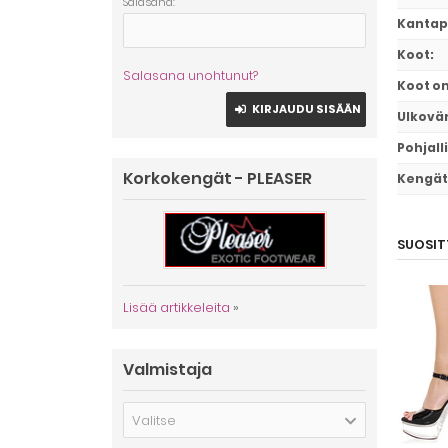
Salasana:
Kantap
Koot
:
Salasana unohtunut?
Koot o
KIRJAUDU SISÄÄN
Ulkovär
Pohjall
Korkokengät - PLEASER
Kengät 
SUOSIT
Lisää artikkeleita
»
Valmistaja
Valitse