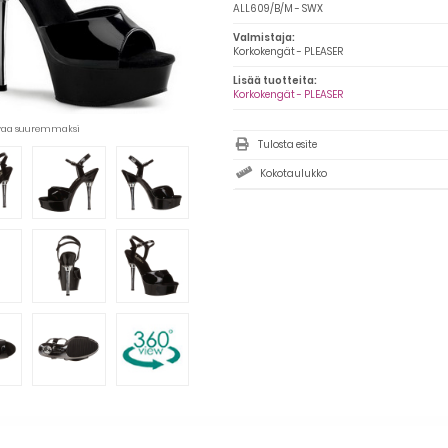
ALL609/B/M - SWX
Valmistaja:
Korkokengät - PLEASER
Lisää tuotteita:
Korkokengät - PLEASER
uvaa suuremmaksi
Tulosta esite
Kokotaulukko