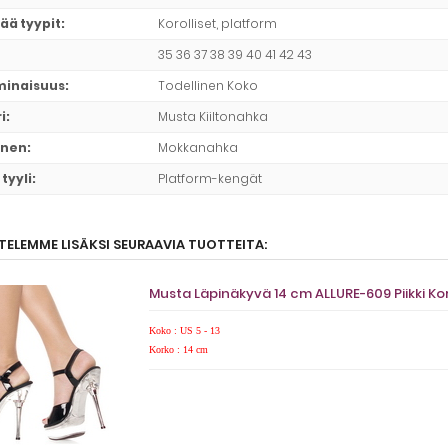
ää tyypit
:
Korolliset, platform
35 36 37 38 39 40 41 42 43
minaisuus
:
Todellinen Koko
i
:
Musta Kiiltonahka
inen
:
Mokkanahka
tyyli
:
Platform-kengät
TELEMME LISÄKSI SEURAAVIA TUOTTEITA:
Musta Läpinäkyvä 14 cm ALLURE-609 Piikki K
Koko : US 5 - 13
Korko : 14 cm