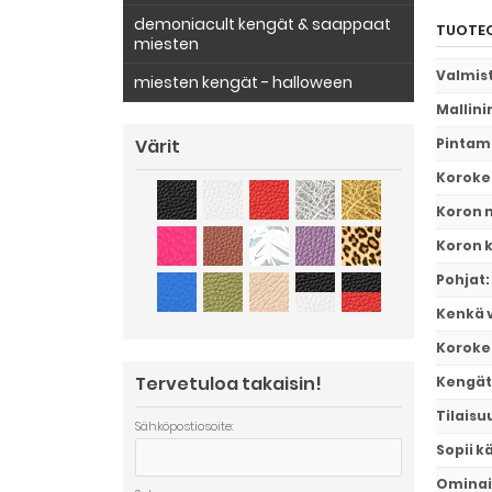
demoniacult kengät & saappaat
TUOTEO
miesten
Valmis
miesten kengät - halloween
Mallini
Pintam
Värit
Koroke
Koron m
Koron 
Pohjat
:
Kenkä 
Koroke
Tervetuloa takaisin!
Kengät
Tilaisu
Sähköpostiosoite:
Sopii k
Ominai