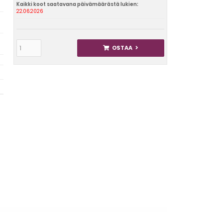
Kaikki koot saatavana päivämäärästä lukien:
22.06.2026
OSTAA