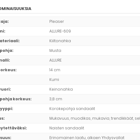
MINAISUUKSIA
taja
:
Pleaser
mi
:
ALLURE-609
ateriaali
:
Kiiltonahka
pohja
:
Musta
alli
:
ALLURE
korkeus
:
14 cm
Kumi
vuori
:
Keinonahka
pohja korkeus
:
3,8 cm
yyppi
:
Korokepohja sandaalit
us
:
Mukavuus, muodikas, mukavia, trendikkäät, se
äytettäväksi
:
Naisten sandaalit
suus
:
Erinomainen laatu, alkaen Yhdysvallat