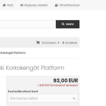
Koti
Kirjaudu sisään
Ilmoittautua
HAKU
Ostoskori
0
Artikkeli
Korkokengät Platform
kki Korkokengät Platform
93,00 EUR
+ 8,50 EUR Toimituskulut kenkäpari
Saatavilla olevat koot
Ole hyvä ja valitse