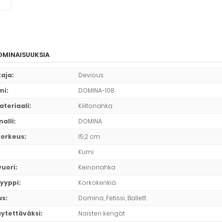
MINAISUUKSIA
taja
:
Devious
mi
:
DOMINA-108
ateriaali
:
Kiiltonahka
alli
:
DOMINA
korkeus
:
15,2 cm
Kumi
vuori
:
Keinonahka
yyppi
:
Korkokenkiä
us
:
Domina, Fetissi, Ballett
äytettäväksi
:
Naisten kengät