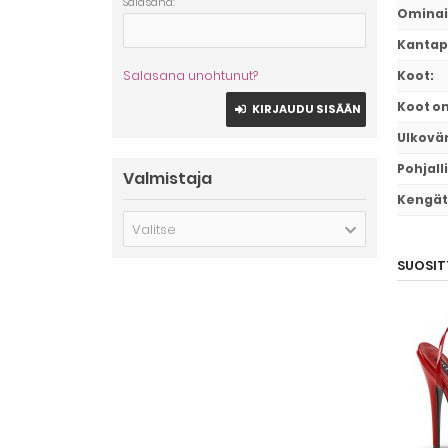
Salasana:
Ominai
Kantap
Salasana unohtunut?
Koot
:
Koot o
KIRJAUDU SISÄÄN
Ulkovär
Pohjall
Valmistaja
Kengät 
Valitse
SUOSIT