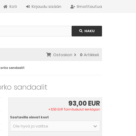
Koti
Kirjaudu sisään
Ilmoittautua
HAKU
Ostoskori
0
Artikkeli
korko sandaalit
orko sandaalit
93,00 EUR
+ 8,50 EUR Toimituskulut kenkäpari
Saatavilla olevat koot
Ole hyvä ja valitse