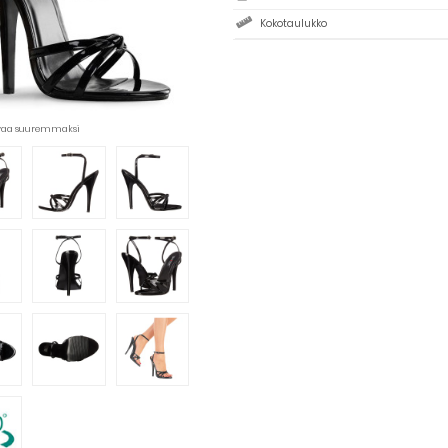
Kokotaulukko
uvaa suuremmaksi