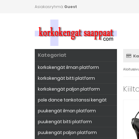
Asiakasryhmä:
Guest
Kategoriat
Ka
korkokengät ilman platform
Aloitussiv
korkokengät bitti platform
Kiil
korkokengät paljon platform
pole dance tankotanssi kengät
puukengät ilman platform
puukengät bitti platform
puukengät paljon platform