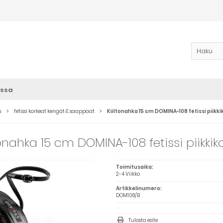
ssa
u
fetissi korkeat kengät & saappaat
Kiiltonahka 15 cm DOMINA-108 fetissi piikki
tonahka 15 cm DOMINA-108 fetissi piikkik
Toimitusaika:
2-4 Viikko
Artikkelinumero:
DOM108/B
Tulosta esite