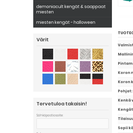
demoniacult kengät & saappaat
miesten
miesten kengät - halloween
TUOTEO
Värit
Valmis
Mallini
Pintam
Koron m
Koron 
Pohjat
:
Kenkä 
Tervetuloa takaisin!
Kengät
Sähköpostiosoite:
Tilaisu
Sopii k