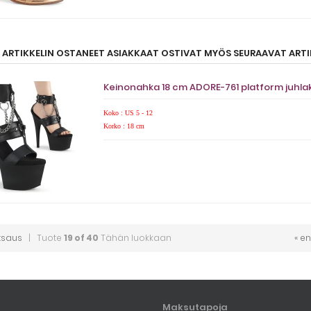
ARTIKKELIN OSTANEET ASIAKKAAT OSTIVAT MYÖS SEURAAVAT ARTIK
Keinonahka 18 cm ADORE-761 platform juhla
Koko : US 5 - 12
Korko : 18 cm
tsaus
| Tuote
19 of 40
Tähän luokkaan
« e
Maksutapoja