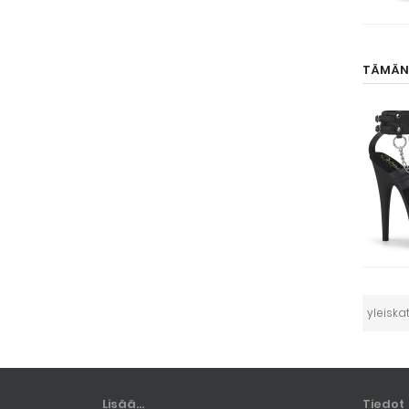
TÄMÄN 
yleiska
Lisää...
Tiedot