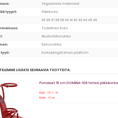
suus
:
Vegaanista materiaali
ää tyypit
:
Piikkikorko
35 36 37 38 39 40 41 42 43 44 45 46
minaisuus
:
Todellinen Koko
i
:
Musta Kiiltonahka
inen
:
Keinonahka
tyyli
:
Korkokengät ilman platform
TELEMME LISÄKSI SEURAAVIA TUOTTEITA:
Punaiset 15 cm DOMINA-108 fetissi piikkikork
Koko : US 5 - 16
Korko : 15 cm