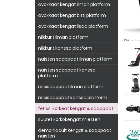
avokkaat kengät ilman platform
avokkaat kengät bitti platform
avokkaat kengät lisää platform
nilkkurit ilman platform
Klikkaa k
nilkkurit kanssa platform
naisten saappaat ilman platform
naisten saappaat kanssa
platform
reisisaappaat ilman platform
reisisaappaat kanssa platform
fetissi korkeat kengät & saappaat
suuret korkokengät miesten
demoniacult kengät & saappaat
naisten