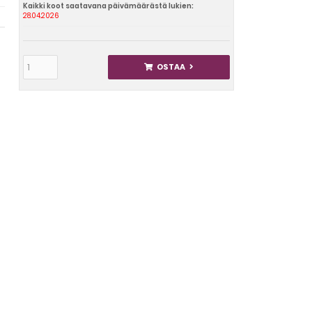
Kaikki koot saatavana päivämäärästä lukien:
28.04.2026
OSTAA