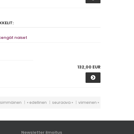
KELIT:
kengät naiset
132,00 EUR
nsimmäinen
|
« edellinen
|
seuraava »
|
viimeinen »
Newsletter ilmoitus