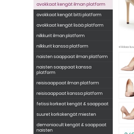
avokkaat kengät ilman platform
avokkaat kengät bitti platform
avokkaat kengät lisää platform
nilkkurit ilman platform
nilkkurit kanssa platform
Klikkaa k
naisten saappaat ilman platform
naisten saappaat kanssa
platform
reisisaappaat ilman platform
reisisaappaat kanssa platform
fetissi korkeat kengät & saappaat
suuret korkokengät miesten
demoniacult kengät & saappaat
naisten