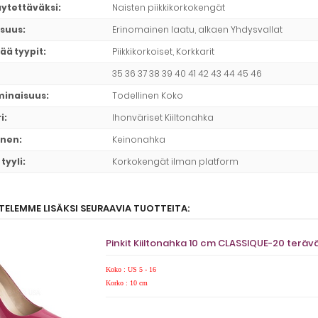
äytettäväksi
:
Naisten piikkikorkokengät
suus
:
Erinomainen laatu, alkaen Yhdysvallat
ää tyypit
:
Piikkikorkoiset, Korkkarit
35 36 37 38 39 40 41 42 43 44 45 46
minaisuus
:
Todellinen Koko
i
:
Ihonväriset Kiiltonahka
inen
:
Keinonahka
tyyli
:
Korkokengät ilman platform
TELEMME LISÄKSI SEURAAVIA TUOTTEITA:
Pinkit Kiiltonahka 10 cm CLASSIQUE-20 terävä
Koko : US 5 - 16
Korko : 10 cm