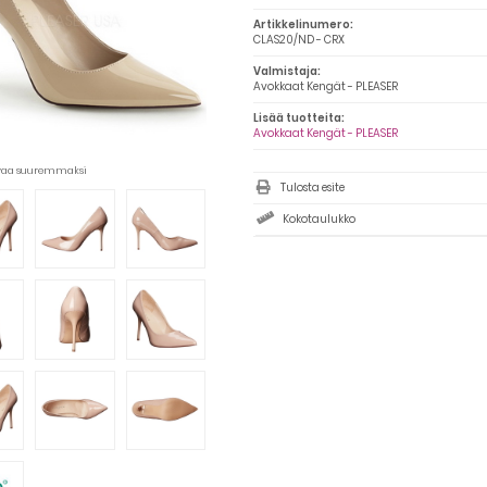
Artikkelinumero:
CLAS20/ND - CRX
Valmistaja:
Avokkaat Kengät - PLEASER
Lisää tuotteita:
Avokkaat Kengät - PLEASER
uvaa suuremmaksi
Tulosta esite
Kokotaulukko