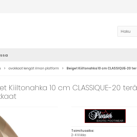
ssa
u
avokkaat kengät ilman platform
Beiget Kiiltonahka 10 cm CLASSIQUE-20 ter
et Kiiltonahka 10 cm CLASSIQUE-20 terävä
kkaat
Toimitusaika:
2-4 Viikko