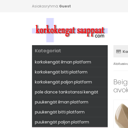
Asiakasryhmä:
Guest
Kategoriat
Ka
korkokengät ilman platform
Aloitussiv
korkokengät bitti platform
Beig
korkokengät paljon platform
avo
pole dance tankotanssi kengät
puukengät ilman platform
puukengät bitti platform
puukengät paljon platform