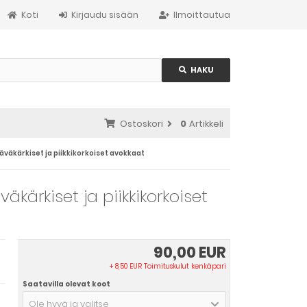
Koti
Kirjaudu sisään
Ilmoittautua
HAKU
Ostoskori
0
Artikkeli
äväkärkiset ja piikkikorkoiset avokkaat
kärkiset ja piikkikorkoiset
90,00 EUR
+ 8,50 EUR Toimituskulut kenkäpari
Saatavilla olevat koot
Ole hyvä ja valitse