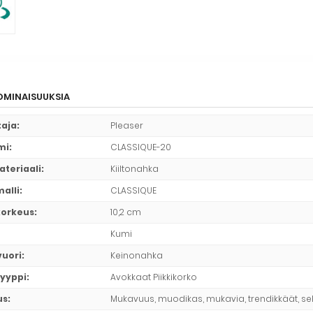
MINAISUUKSIA
taja
:
Pleaser
mi
:
CLASSIQUE-20
ateriaali
:
Kiiltonahka
alli
:
CLASSIQUE
korkeus
:
10,2 cm
Kumi
vuori
:
Keinonahka
yyppi
:
Avokkaat Piikkikorko
us
:
Mukavuus, muodikas, mukavia, trendikkäät, se