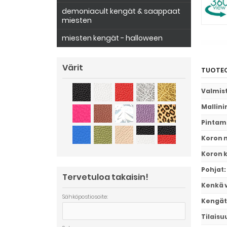
demoniacult kengät & saappaat
miesten
miesten kengät - halloween
Värit
TUOTEO
Valmis
Mallini
Pintam
Koron m
Koron 
Pohjat
:
Tervetuloa takaisin!
Kenkä 
Sähköpostiosoite:
Kengät
Tilaisu