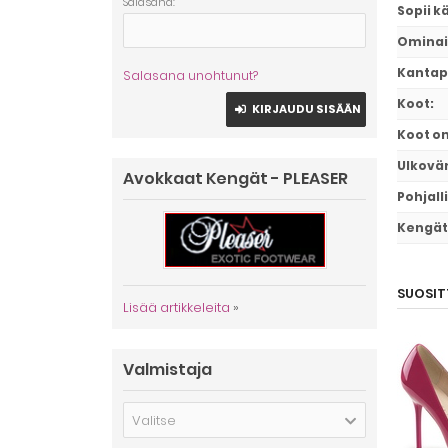
Salasana:
Sopii k
Ominai
Kantap
Salasana unohtunut?
Koot
:
KIRJAUDU SISÄÄN
Koot o
Ulkovär
Avokkaat Kengät - PLEASER
Pohjall
Kengät 
SUOSIT
Lisää artikkeleita
»
Valmistaja
Valitse